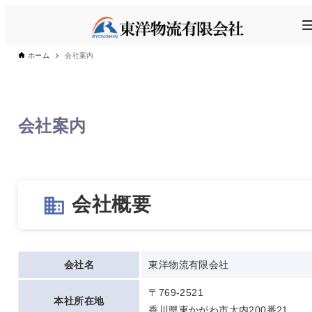
ホーム
会社案内
会社案内
会社概要
business
会社名
東洋物流有限会社
〒769-2521
本社所在地
香川県東かがわ市大内200番21